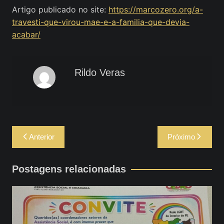
Artigo publicado no site:
https://marcozero.org/a-
travesti-que-virou-mae-e-a-familia-que-devia-
acabar/
Rildo Veras
Navegação
Anterior
Próximo
de
Post
Postagens relacionadas