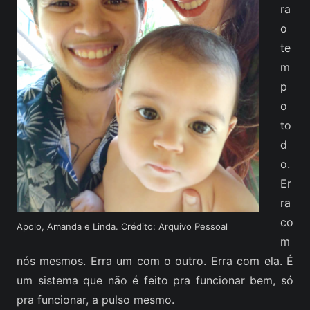
ra
o
te
m
p
o
to
d
o.
Er
ra
co
Apolo, Amanda e Linda. Crédito: Arquivo Pessoal
m
nós mesmos. Erra um com o outro. Erra com ela. É
um sistema que não é feito pra funcionar bem, só
pra funcionar, a pulso mesmo.