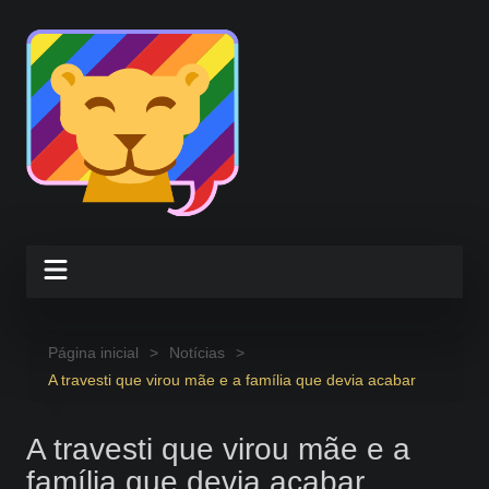
Ir
para
o
conteúdo
Página inicial
Notícias
A travesti que virou mãe e a família que devia acabar
A travesti que virou mãe e a
família que devia acabar