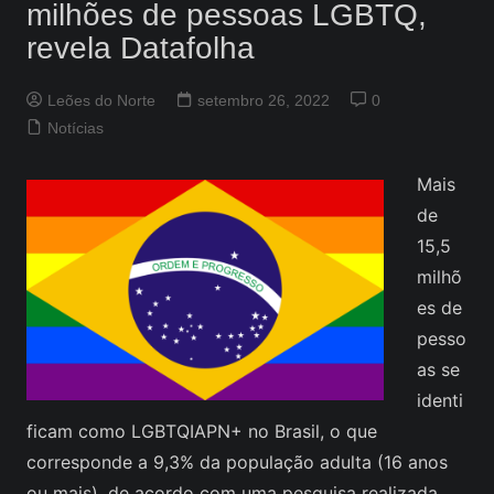
milhões de pessoas LGBTQ,
revela Datafolha
Leões do Norte
setembro 26, 2022
0
Notícias
Mais
de
15,5
milhõ
es de
pesso
as se
identi
ficam como LGBTQIAPN+ no Brasil, o que
corresponde a 9,3% da população adulta (16 anos
ou mais), de acordo com uma pesquisa realizada