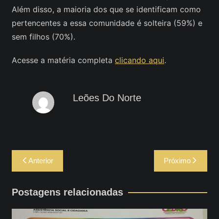
Além disso, a maioria dos que se identificam como
pertencentes a essa comunidade é solteira (59%) e
sem filhos (70%).
Acesse a matéria completa
clicando aqui
.
Leões Do Norte
Navegação
Anterior
Próximo
de
Post
Postagens relacionadas